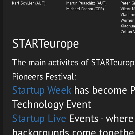
Karl Schiller (AUT)
Martin Puaschitz (AUT)
Peter G
Michael Brehm (GER)
Viktor 
Vladimir
Werner 
Xiaohua
Zoltan 
STARTeurope
The main activites of STARTeurope
Pioneers Festival:
Startup Week
has become Pi
Technology Event
Startup Live
Events - where
backgrounds come together 