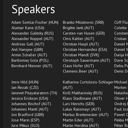
Speakers
Adam Somlai-Fischer (HUN)
Branko Milutinovic (SRB)
Cliff Fl
Alastair Kane (USA)
Brigitte Jank (AUT)
Colette
Alexander Galitsky (RUS)
Carsten van Husen (GER)
Constan
Alexander Koppel (AUT)
Chris Kahler (AUT)
Cristian
Andreas Gall (AUT)
Christian Haspl (AUT)
Daniel 
Anil Hansjee (GBR)
Christian Hernandez (ESA)
Daniel 
Armin Schaller (AUT)
Christian Mandl (SVK)
Darija H
Bartlomiej Gola (POL)
Christoph Sauermann (AUT)
Dave Sc
Bernhard Niesner (AUT)
Claus Hofer (AUT)
Debu Pu
Clemens Beer (AUT)
Denis D
Imre Hild (HUN)
Katharina Cortolezis-Schlager
Michael
Jan Rezab (CZE)
(AUT)
Morten 
Janewit Pitayataratorn (TH)
Kirill Makharinsky (RUS)
Natasha
Jessica Erickson (USA)
Klaus Stadlmann (AUT)
Oliver 
Johannes Bischof (AUT)
Lars Hinrichs (GER)
Ondrej 
Johannes Mantl (AUT)
Lukas Ransmayr (AUT)
Paul Jo
Jon Bradford (GBR)
Markus Breitenecker (AUT)
Pawel C
Jose Marin (ESP)
Martin Eder (AUT)
Pekka M
Jure Mikuz (SLO)
Martin Herdina (AUT)
Péter B